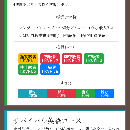
4技能をバランス良く学習します。
授業コマ数
マンツーマンレッスン: 50分×6コマ (うち最大3コ
マは課外授業選択制) / 目標語彙：1週間100単語
推奨レベル
超初級者
初級者
準中級者
中級者
LEVEL 1
LEVEL 2
LEVEL 3
LEVEL 4
中上級者
上級者
LEVEL 5
LEVEL 6
4技能
話す
聞く
書く
読む
30%
30%
20%
20%
サバイバル英語コース
海外旅行シーンに特化した初心者コース。簡単な文で、自分の