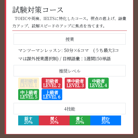
試験対策コース
TOEICや英検、IELTSに特化したコース。弱点の底上げ、語彙
力アップ、読解スピードのアップに焦点を当てます。
授業
マンツーマンレッスン: 50分×6コマ (うち最大3コ
マは課外授業選択制) / 目標語彙：1週間150単語
推奨レベル
超初級者
初級者
準中級者
中級者
LEVEL 1
LEVEL 2
LEVEL 3
LEVEL 4
中上級者
上級者
LEVEL 5
LEVEL 6
4技能
話す
聞く
書く
読む
20%
30%
20%
30%