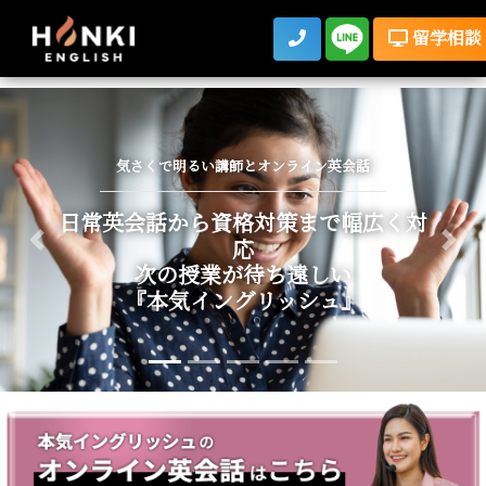
留学相談
気さくで明るい講師とオンライン英会話
日常英会話から資格対策まで幅広く対
応
Previous
Nex
次の授業が待ち遠しい
『本気イングリッシュ』