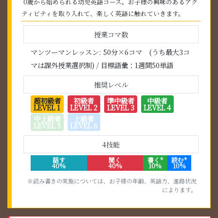
0歳から始められる幼児英語コース。お子様の興味のあるアク
ティビティを取り入れて、楽しく英語に触れていきます。
授業コマ数
マンツーマンレッスン: 50分×6コマ (うち最大3コ
マは課外授業選択制) / 目標語彙：1週間50単語
推奨レベル
超初級者
初級者
準中級者
中級者
LEVEL 1
LEVEL 2
LEVEL 3
LEVEL 4
中上級者
上級者
LEVEL 5
LEVEL 6
4技能
話す
聞く
書く*
読む*
40%
40%
10%
10%
※読み書きの実施については、お子様の年齢、英語力、進路状況
によります。