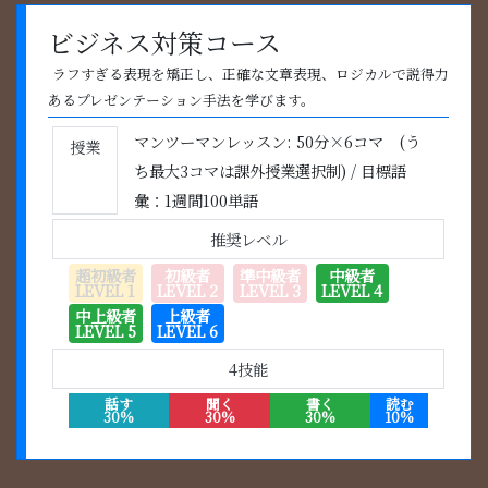
ビジネス対策コース
ラフすぎる表現を矯正し、正確な文章表現、ロジカルで説得力
あるプレゼンテーション手法を学びます。
マンツーマンレッスン: 50分×6コマ (う
授業
ち最大3コマは課外授業選択制) / 目標語
彙：1週間100単語
推奨レベル
超初級者
初級者
準中級者
中級者
LEVEL 1
LEVEL 2
LEVEL 3
LEVEL 4
中上級者
上級者
LEVEL 5
LEVEL 6
4技能
話す
聞く
書く
読む
30%
30%
30%
10%