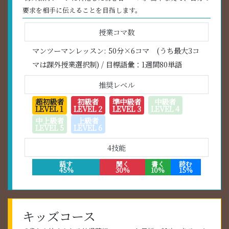
要求を相手に伝えることを目指します。
授業コマ数
マンツーマンレッスン: 50分×6コマ (うち最大3コ
マは課外授業選択制) / 目標語彙：1週間80単語
推奨レベル
超初級者
初級者
準中級者
中級者
LEVEL 1
LEVEL 2
LEVEL 3
LEVEL 4
中上級者
上級者
LEVEL 5
LEVEL 6
4技能
話す
聞く
書く
読む
45%
30%
10%
15%
キッズコース