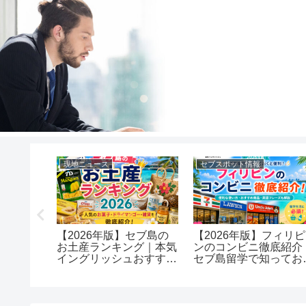
ラン
現地ニュース
セブスポット情報
タリアン
【2026年版】セブ島の
【2026年版】フィリピ
お土産ランキング｜本気
ンのコンビニ徹底紹介
【セブ島
イングリッシュおすすめ
セブ島留学で知ってお
人気お土産15選！
と便利な使い方ガイド