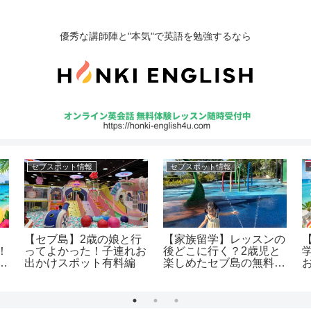
優秀な講師陣と"本気"で英語を勉強するなら
セブスポット情報
セブスポット情報
【セブ島】2歳の娘と行
【家族留学】レッスンの
！
ってよかった！子連れお
後どこに行く？2歳児と
く
出かけスポット有料編
楽しめたセブ島の無料お
でかけスポット6選！