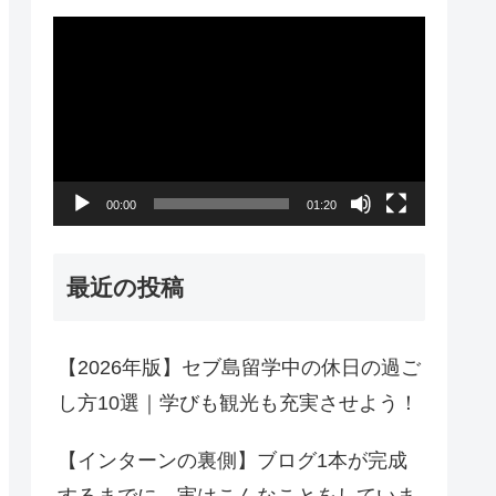
動
画
プ
レ
ー
00:00
01:20
ヤ
ー
最近の投稿
【2026年版】セブ島留学中の休日の過ご
し方10選｜学びも観光も充実させよう！
【インターンの裏側】ブログ1本が完成
するまでに、実はこんなことをしていま