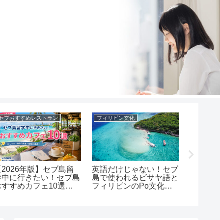
セブおすすめレストラン
フィリピン文化
セブスポ
【2026年版】セブ島留
英語だけじゃない！セブ
消えゆ
学中に行きたい！セブ島
島で使われるビサヤ語と
バジャウ
おすすめカフェ10選｜
フィリピンのPo文化を
今起き
勉強にも観光にもぴった
知ろう
り