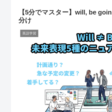
【5分でマスター】will, be going t
分け
英語学習