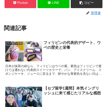
Pocket
LINE
コピー
管理者
関連記事
フィリピンの代表的デザート、ウ
フィリピン文化
ベの歴史と栄養
日本が抹茶の緑なら、フィリピンはウベの紫。紫色はフィリピンで避
けては通れない代表的スイーツカラーで、パン、アイスクリーム、ス
ポンジケーキ、ジュースに至るまで、鮮やかな青紫色を見ない日はあ
りません。日本人にとってこの色はあまり馴染みがなく、青...
【セブ留学1週間】本気イングリ
留学情報
ッシュに来て感じたリアルな感想