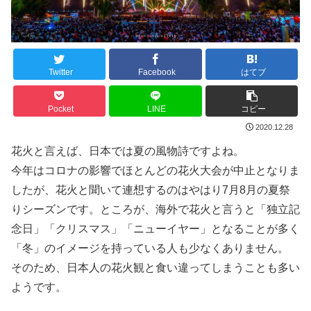
Twitter
Facebook
はてブ
Pocket
LINE
コピー
2020.12.28
花火と言えば、日本では夏の風物詩ですよね。
今年はコロナの影響でほとんどの花火大会が中止となりま
したが、花火と聞いて連想するのはやはり7月8月の夏祭
りシーズンです。ところが、海外で花火と言うと「独立記
念日」「クリスマス」「ニューイヤー」となることが多く
「冬」のイメージを持っている人も少なくありません。
そのため、日本人の花火観と食い違ってしまうことも多い
ようです。