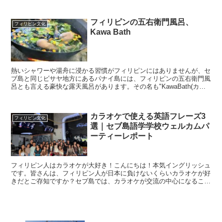
げを購入することもできるんです！モールやスーパーで買う...
フィリピンの五右衛門風呂、
フィリピン文化
Kawa Bath
熱いシャワーや湯舟に浸かる習慣がフィリピンにはありませんが、セ
ブ島と同じビサヤ地方にあるパナイ島には、フィリピンの五右衛門風
呂とも言える豪快な露天風呂があります。その名も"KawaBath(カワ
風呂)"浅めの浴槽に水、ハーブ、花が入れられて...
カラオケで使える英語フレーズ3
フィリピン文化
選｜セブ島語学学校ウェルカムパ
ーティーレポート
フィリピン人はカラオケが大好き！こんにちは！本気イングリッシュ
です。皆さんは、フィリピン人が日本に負けないくらいカラオケが好
きだとご存知ですか？セブ島では、カラオケが交流の中心になること
も少なくありません。この記事では、実際のカラオケパーテ...