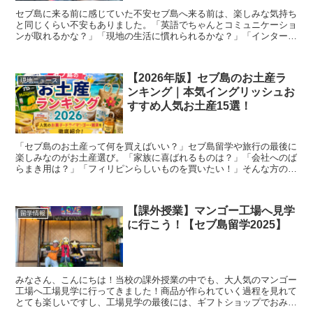
セブ島に来る前に感じていた不安セブ島へ来る前は、楽しみな気持ち
と同じくらい不安もありました。「英語でちゃんとコミュニケーショ
ンが取れるかな？」「現地の生活に慣れられるかな？」「インターン
の仕事についていけるかな？」など、初めての海外生活だか...
【2026年版】セブ島のお土産ラ
現地ニュース
ンキング｜本気イングリッシュお
すすめ人気お土産15選！
「セブ島のお土産って何を買えばいい？」セブ島留学や旅行の最後に
楽しみなのがお土産選び。「家族に喜ばれるものは？」「会社へのば
らまき用は？」「フィリピンらしいものを買いたい！」そんな方のた
めに、本気イングリッシュの日本人スタッフがおすすめする...
【課外授業】マンゴー工場へ見学
留学情報
に行こう！【セブ島留学2025】
みなさん、こんにちは！当校の課外授業の中でも、大人気のマンゴー
工場へ工場見学に行ってきました！商品が作られていく過程を見れて
とても楽しいですし、工場見学の最後には、ギフトショップでおみや