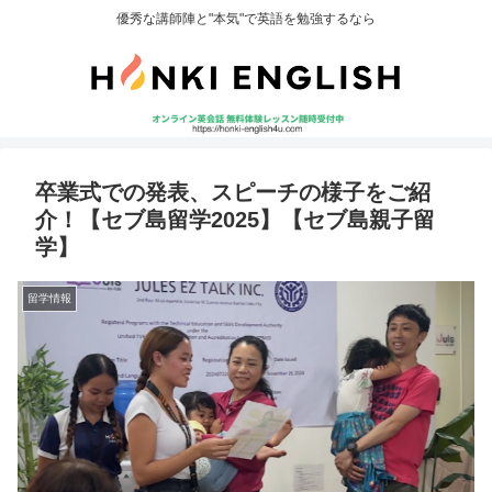
優秀な講師陣と"本気"で英語を勉強するなら
卒業式での発表、スピーチの様子をご紹
介！【セブ島留学2025】【セブ島親子留
学】
留学情報