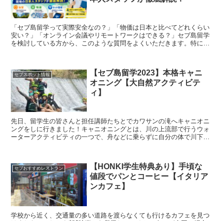
「セブ島留学って実際安全なの？」「物価は日本と比べてどれくらい
安い？」「オンライン会議やリモートワークはできる？」セブ島留学
を検討している方から、このような質問をよくいただきます。特に初
めて海外留学をする方や社会人留学の方にとっては、現地の...
【セブ島留学2023】本格キャニ
セブスポット情報
オニング【大自然アクティビテ
ィ】
先日、留学生の皆さんと担任講師たちとでカワサンの滝へキャニオニ
ングをしに行きました！キャニオニングとは、川の上流部で行うウォ
ーターアクティビティの一つで、舟などに乗らずに自分の体で川下り
を楽しむスポーツです。2時間コースと4時間コースの2種...
【HONKI学生特典あり】手頃な
セブおすすめレストラン
値段でパンとコーヒー【イタリア
ンカフェ】
学校から近く、交通量の多い道路を渡らなくても行けるカフェを見つ