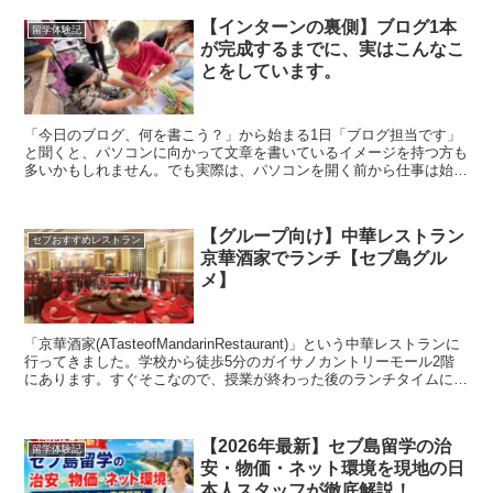
【インターンの裏側】ブログ1本
留学体験記
が完成するまでに、実はこんなこ
とをしています。
「今日のブログ、何を書こう？」から始まる1日「ブログ担当です」
と聞くと、パソコンに向かって文章を書いているイメージを持つ方も
多いかもしれません。でも実際は、パソコンを開く前から仕事は始ま
っています。毎日、「今回は何を伝えよう？」と考えながら...
【グループ向け】中華レストラン
セブおすすめレストラン
京華酒家でランチ【セブ島グル
メ】
「京華酒家(ATasteofMandarinRestaurant)」という中華レストランに
行ってきました。学校から徒歩5分のガイサノカントリーモール2階
にあります。すぐそこなので、授業が終わった後のランチタイムに気
軽に行ける距離ですよ。フィ...
【2026年最新】セブ島留学の治
留学体験記
安・物価・ネット環境を現地の日
本人スタッフが徹底解説！