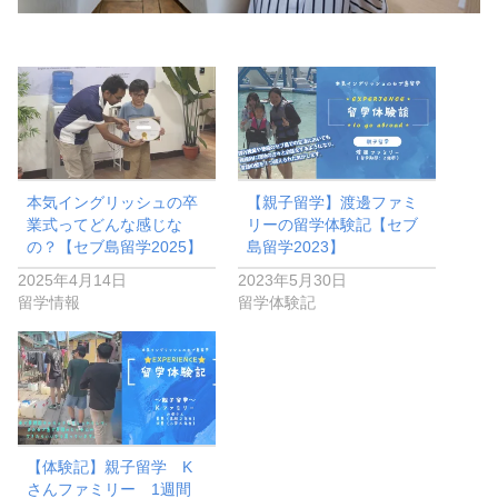
本気イングリッシュの卒
【親子留学】渡邊ファミ
業式ってどんな感じな
リーの留学体験記【セブ
の？【セブ島留学2025】
島留学2023】
2025年4月14日
2023年5月30日
留学情報
留学体験記
【体験記】親子留学 K
さんファミリー 1週間