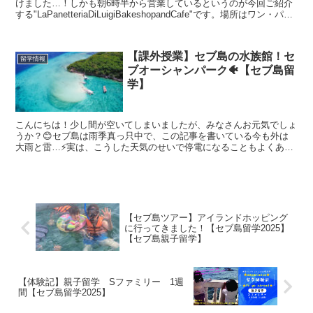
けました…！しかも朝6時半から営業しているというのが今回ご紹介
する"LaPanetteriaDiLuigiBakeshopandCafe"です。場所はワン・パセ
オというレストラン...
【課外授業】セブ島の水族館！セ
留学情報
ブオーシャンパーク🐠【セブ島留
学】
こんにちは！少し間が空いてしまいましたが、みなさんお元気でしょ
うか？😊セブ島は雨季真っ只中で、この記事を書いている今も外は
大雨と雷…⚡️実は、こうした天気のせいで停電になることもよくある
んです。先日も、レストランで3回も停電にあいました🤣と...
【セブ島ツアー】アイランドホッピング
に行ってきました！【セブ島留学2025】
【セブ島親子留学】
【体験記】親子留学 Sファミリー 1週
間【セブ島留学2025】