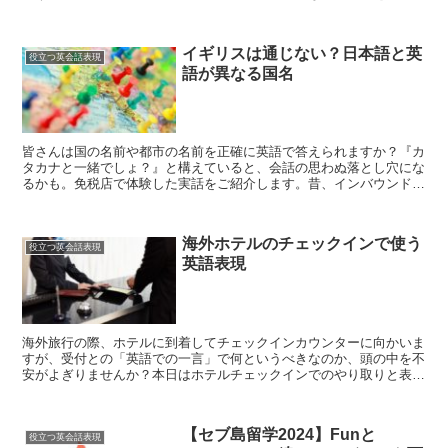
して、どのような英文法や単語表現が使われているのかを見...
イギリスは通じない？日本語と英
役立つ英会話表現
語が異なる国名
皆さんは国の名前や都市の名前を正確に英語で答えられますか？『カ
タカナと一緒でしょ？』と構えていると、会話の思わぬ落とし穴にな
るかも。免税店で体験した実話をご紹介します。昔、インバウンドの
免税業務をしていた時の話ですが、同僚が「これどこの国か...
海外ホテルのチェックインで使う
役立つ英会話表現
英語表現
海外旅行の際、ホテルに到着してチェックインカウンターに向かいま
すが、受付との「英語での一言」で何というべきなのか、頭の中を不
安がよぎりませんか？本日はホテルチェックインでのやり取りと表現
を見ていきたいと思います。チェックインカウンターで「本...
【セブ島留学2024】Funと
役立つ英会話表現