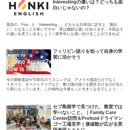
Interestingの違いは？どっちも面
白いじゃないの？
英語の「Fun」と「Interesting」。どちらも日本語に訳すと「面白
い」となることが多いですが、実は微妙な違いがあります。今回はそ
の違いを見ていきましょう！留学中にも使い分けることができればマ
スターできている証拠です＾＾Funとは？「...
フィリピン訛りを知って自身の学
フィリピン文化
習に活かそう
今の受験英語やTOEICのリスニングは、アメリカ英語だけでなく、
イギリス、オーストラリアなど、数カ国の訛りを聞き分けるのが当た
り前になっています。この傾向は今後もっと大きくなるでしょう。オ
ンライン英会話はフィリピンやセルビアの講師が多いです...
セブ島留学で見つけた、教室では
セブスポット情報
学べないこと。｜Family Care
Center訪問＆Profoodドライマン
ゴー工場見学｜価値観が広がる英
語表現とともに