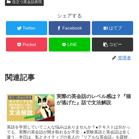
役立つ英会話表現
シェアする
Twitter
Facebook
はてブ
Pocket
LINE
コピー
管理者
関連記事
実際の英会話のレベル感は？『猫
役立つ英会話表現
が逃げた』話で文法解説
英語を学習していてこんな悩みはありませんか？●テキストは分かっ
ても、実際の英会話が聞き取れるか不安…●受験英語と英会話は全く
違う…本日は、私とネイティブの友人の『リアルな英会話』を題材に