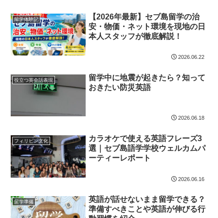
【2026年最新】セブ島留学の治
留学体験記
安・物価・ネット環境を現地の日
本人スタッフが徹底解説！
2026.06.22
留学中に地震が起きたら？知って
役立つ英会話表現
おきたい防災英語
2026.06.18
カラオケで使える英語フレーズ3
フィリピン文化
選｜セブ島語学学校ウェルカムパ
ーティーレポート
2026.06.16
英語が話せないまま留学できる？
留学準備
準備すべきことや英語が伸びる行