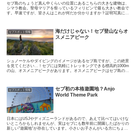
セブ島のちょうど真ん中くらいの位置にあるこちらの大きな建物は、
シマラ教会。聖母マリアを祭っているフィリピンで最も大きい教会で
す。早速ですが、皆さんはこれが何だか分かりますか？証明写真に手
紙のようなものが添えられていたり、沢山の松葉づえがショ...
海だけじゃない！セブ登山ならオ
セブスポット情報
スメニアピーク
シュノーケルやダイビングのイメージがあるセブ島ですが、この絶景
を見てください…！セブには気軽にトレッキングできる標高約1000m
の山、オスメニアピークがあります。オスメニアピークはセブ島の中
部、学校からは車で約2時間半のところにあり、セブ島...
セブ初の本格遊園地？Anjo
セブスポット情報
World Theme Park
日本にはUSJやディズニーランドがあるので、あえて比べてはいけな
いところかもしれませんが、実はセブにも数年前に開園したばかりの
新しい"遊園地"が存在しています。小さいお子さんがいる方にちょう
どいいアンジョワールドテーマパークは、セブ市街から...