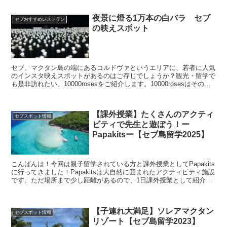
夜景に燈る1万本の白バラ セブ
セブおすすめレストラン
の映えスポット
セブ、マクタン島の端にあるコルドヴァというエリアに、若者に人気
のインスタ映えスポットがあるのはご存じでしょうか？観光・留学で
も是非訪れたい、10000rosesをご紹介します。10000rosesはその名
の通り、無数の電飾の白バラが植えられ...
【課外授業】たくさんのアクティ
セブスポット情報
ビティで先生と遊ぼう！ー
Papakitsー【セブ島留学2025】
こんばんは！今回は親子留学されている方と課外授業としてPapakits
に行ってきました！Papakitsは大自然に囲まれたアクティビティ施設
です。ただ場所まで少し距離があるので、1日課外授業として紹介し
ています！画像のチラシのように当校のパ...
【子連れ大満足】ソレアマクタン
セブスポット情報
リゾート【セブ島留学2023】